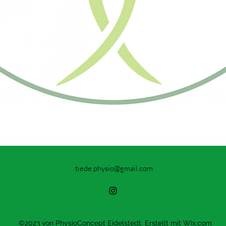
tiede.physio@gmail.com
©2023 von PhysioConcept Eidelstedt. Erstellt mit Wix.com