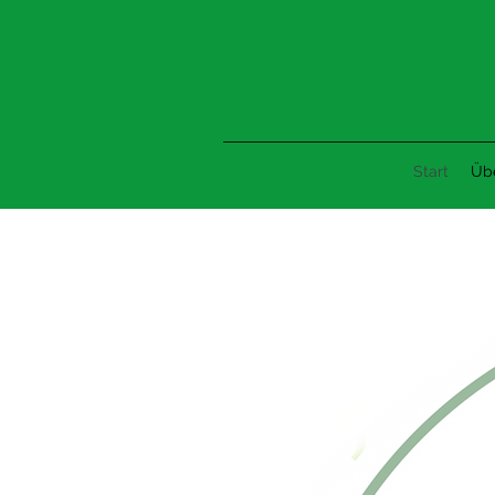
Start
Übe