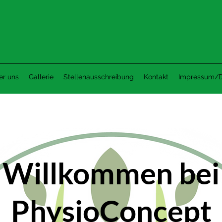
r uns
Gallerie
Stellenausschreibung
Kontakt
Impressum/D
Willkommen bei
PhysioConcept